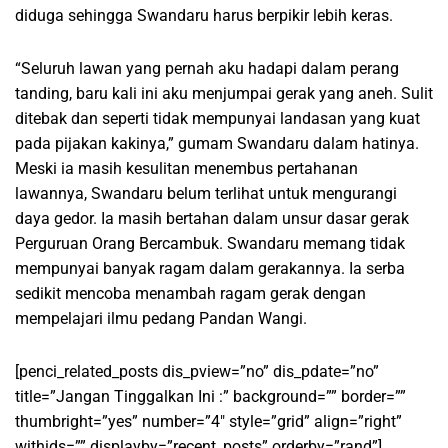
diduga sehingga Swandaru harus berpikir lebih keras.
“Seluruh lawan yang pernah aku hadapi dalam perang
tanding, baru kali ini aku menjumpai gerak yang aneh. Sulit
ditebak dan seperti tidak mempunyai landasan yang kuat
pada pijakan kakinya,” gumam Swandaru dalam hatinya.
Meski ia masih kesulitan menembus pertahanan
lawannya, Swandaru belum terlihat untuk mengurangi
daya gedor. Ia masih bertahan dalam unsur dasar gerak
Perguruan Orang Bercambuk. Swandaru memang tidak
mempunyai banyak ragam dalam gerakannya. Ia serba
sedikit mencoba menambah ragam gerak dengan
mempelajari ilmu pedang Pandan Wangi.
[penci_related_posts dis_pview=”no” dis_pdate=”no”
title=”Jangan Tinggalkan Ini :” background=”” border=””
thumbright=”yes” number=”4″ style=”grid” align=”right”
withids=”” displayby=”recent_posts” orderby=”rand”]