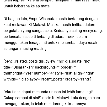
telah terpisah karena sempat mengalami mati rasa meski
untuk beberapa kejap mata.
Di bagian lain, Empu Wisanata masih bertarung dengan
kuat melawan Ki Malawi. Mereka masih terlibat dalam
pergulatan yang sangat seru. Keduanya saling menyerang,
berloncatan seperti terbang di udara meski belum
menggunakan tenaga inti untuk menambah daya rusak
serangan masing-masing.
[penci_related_posts dis_pview=”no” dis_pdate=”no”
title=”Disarankan” background=”” border=””
thumbright=”yes” number=”4″ style=”list” align=”right”
withids=”” displayby=”recent_posts” orderby=”rand”]
“Aku tidak dapat menunda urusan ini lebih lama lagi!
Cukup sampai di sini!” desis Ki Malawi. Lalu dengan cara
mengagumkan, ia telah mendorong kekuatannya