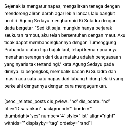
Sejenak ia mengatur napas, mengalirkan tenaga dengan
mendorong aliran darah agar lebih lancar, lalu bangkit
berdiri. Agung Sedayu menghampiri Ki Suladra dengan
dada bergetar. “Sedikit saja, mungkin hanya berjarak
seukuran rambut, aku telah bersentuhan dengan maut. Aku
tidak dapat membandingkannya dengan Tumenggung
Prabandaru atau tiga bajak laut, tetapi kemampuannya
menahan serangan dari dua mataku adalah penguasaan
yang nyaris tak tertandingi,” kata Agung Sedayu pada
dirinya. Ia berjongkok, membalik badan Ki Suladra dan
masih ada satu satu napas dari lubang hidung lelaki yang
berkelahi dengannya dengan cara mengagumkan.
[penci_related_posts dis_pview=”no” dis_pdate=”no”
title=”Disarankan” background=”” border=””
thumbright=”yes” number=”4″ style=”list” align=”right”
withids=”” displayby=”tag” orderby=”rand”]