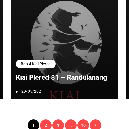
Bab 4 Kiai Plered
Kiai Plered 81 – Randulanang
29/05/2021
Paginasi
1
2
3
…
10