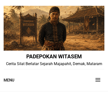
Skip
to
content
PADEPOKAN WITASEM
Cerita Silat Berlatar Sejarah Majapahit, Demak, Mataram
MENU