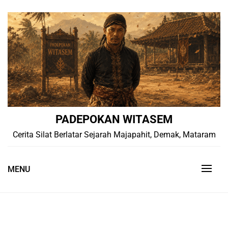
Skip
to
content
PADEPOKAN WITASEM
Cerita Silat Berlatar Sejarah Majapahit, Demak, Mataram
MENU