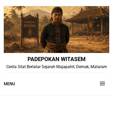
Skip
to
content
PADEPOKAN WITASEM
Cerita Silat Berlatar Sejarah Majapahit, Demak, Mataram
MENU