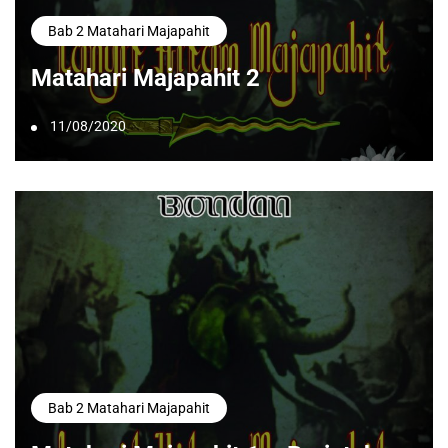
Bab 2 Matahari Majapahit
Matahari Majapahit 2
11/08/2020
Bab 2 Matahari Majapahit