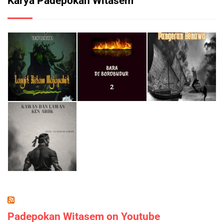
Karya Padepokan Witasem
Padepokan Witasem on Youtube