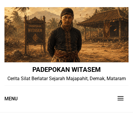
Skip
to
content
PADEPOKAN WITASEM
Cerita Silat Berlatar Sejarah Majapahit, Demak, Mataram
MENU