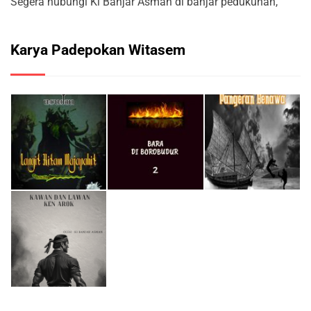
Segera hubungi Ki Banjar Asman di banjar pedukuhan,
Karya Padepokan Witasem