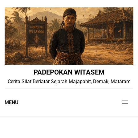
Skip
to
content
PADEPOKAN WITASEM
Cerita Silat Berlatar Sejarah Majapahit, Demak, Mataram
MENU