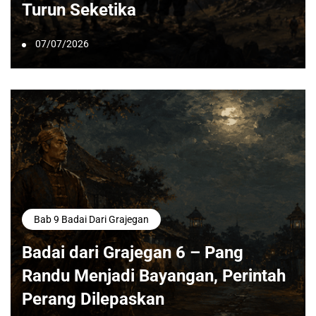
Turun Seketika
07/07/2026
Bab 9 Badai Dari Grajegan
Badai dari Grajegan 6 – Pang
Randu Menjadi Bayangan, Perintah
Perang Dilepaskan