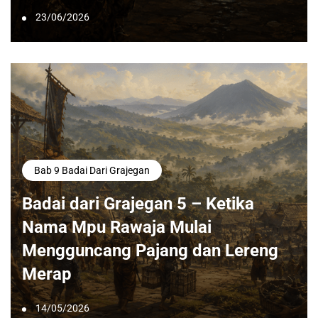
23/06/2026
Bab 9 Badai Dari Grajegan
Badai dari Grajegan 5 – Ketika
Nama Mpu Rawaja Mulai
Mengguncang Pajang dan Lereng
Merap
14/05/2026