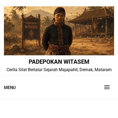
Skip
to
content
PADEPOKAN WITASEM
Cerita Silat Berlatar Sejarah Majapahit, Demak, Mataram
MENU