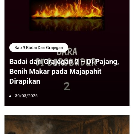
Bab 9 Badai Dari Grajegan
Badai dari Grajegan 2 – Di Pajang,
Benih Makar pada Majapahit
Dirapikan
30/03/2026