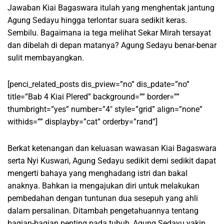
Jawaban Kiai Bagaswara itulah yang menghentak jantung
Agung Sedayu hingga terlontar suara sedikit keras.
Sembilu. Bagaimana ia tega melihat Sekar Mirah tersayat
dan dibelah di depan matanya? Agung Sedayu benar-benar
sulit membayangkan.
[penci_related_posts dis_pview=”no” dis_pdate=”no”
title=”Bab 4 Kiai Plered” background=”” border=””
thumbright=”yes” number=”4″ style=”grid” align=”none”
withids=”” displayby=”cat” orderby=”rand”]
Berkat ketenangan dan keluasan wawasan Kiai Bagaswara
serta Nyi Kuswari, Agung Sedayu sedikit demi sedikit dapat
mengerti bahaya yang menghadang istri dan bakal
anaknya. Bahkan ia mengajukan diri untuk melakukan
pembedahan dengan tuntunan dua sesepuh yang ahli
dalam persalinan. Ditambah pengetahuannya tentang
bagian-bagian penting pada tubuh, Agung Sedayu yakin