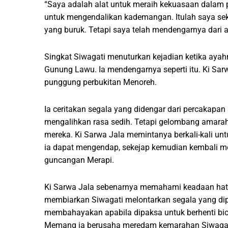
“Saya adalah alat untuk meraih kekuasaan dalam 
untuk mengendalikan kademangan. Itulah saya seka
yang buruk. Tetapi saya telah mendengarnya dari a
Singkat Siwagati menuturkan kejadian ketika aya
Gunung Lawu. Ia mendengarnya seperti itu. Ki Sar
punggung perbukitan Menoreh.
Ia ceritakan segala yang didengar dari percakapa
mengalihkan rasa sedih. Tetapi gelombang amarah
mereka. Ki Sarwa Jala memintanya berkali-kali un
ia dapat mengendap, sekejap kemudian kembali m
guncangan Merapi.
Ki Sarwa Jala sebenarnya memahami keadaan hati 
membiarkan Siwagati melontarkan segala yang di
membahayakan apabila dipaksa untuk berhenti bica
Memang ia berusaha meredam kemarahan Siwagati te