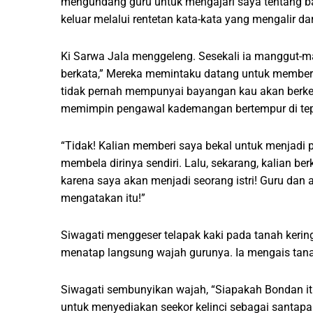
mengundang guru untuk mengajari saya tentang ba
keluar melalui rentetan kata-kata yang mengalir dar
Ki Sarwa Jala menggeleng. Sesekali ia manggut-ma
berkata,” Mereka memintaku datang untuk memberi 
tidak pernah mempunyai bayangan kau akan berkel
memimpin pengawal kademangan bertempur di tepi
“Tidak! Kalian memberi saya bekal untuk menjad
membela dirinya sendiri. Lalu, sekarang, kalian 
karena saya akan menjadi seorang istri! Guru dan aya
mengatakan itu!”
Siwagati menggeser telapak kaki pada tanah keri
menatap langsung wajah gurunya. Ia mengais tana
Siwagati sembunyikan wajah, “Siapakah Bondan it
untuk menyediakan seekor kelinci sebagai santapa