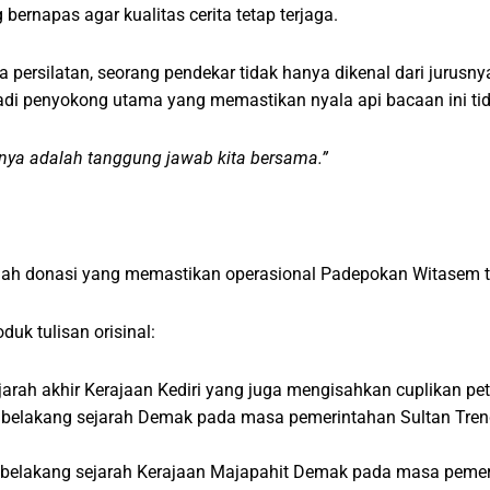
ernapas agar kualitas cerita tetap terjaga.
 persilatan, seorang pendekar tidak hanya dikenal dari jurusny
adi penyokong utama yang memastikan nyala api bacaan ini t
nnya adalah tanggung jawab kita bersama.”
lah donasi yang memastikan operasional Padepokan Witasem te
uk tulisan orisinal:
sejarah akhir Kerajaan Kediri yang juga mengisahkan cuplikan p
ar belakang sejarah Demak pada masa pemerintahan Sultan Tren
ar belakang sejarah Kerajaan Majapahit Demak pada masa peme