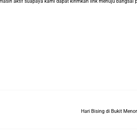
asih aktif suapaya kami dapat kirimkan link menuju bangsal 
Hari Bising di Bukit Me