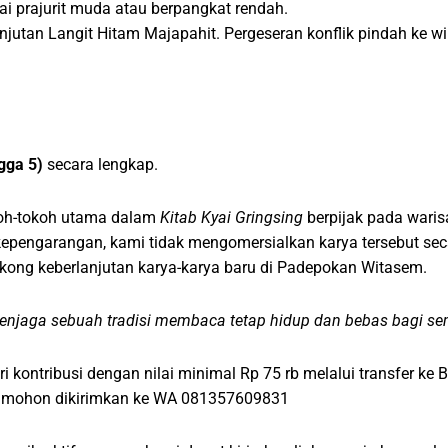
i prajurit muda atau berpangkat rendah.
njutan Langit Hitam Majapahit. Pergeseran konflik pindah ke w
gga 5)
secara lengkap.
oh-tokoh utama dalam
Kitab Kyai Gringsing
berpijak pada wari
kepengarangan, kami tidak mengomersialkan karya tersebut s
kong keberlanjutan karya-karya baru di Padepokan Witasem.
enjaga sebuah tradisi membaca tetap hidup dan bebas bagi se
 kontribusi dengan nilai minimal Rp 75 rb melalui transfer k
er mohon dikirimkan ke WA 081357609831