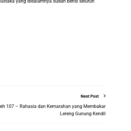
pustaka yang didalamnya sudah berisi seluruh
Next Post
noreh 107 – Rahasia dan Kemarahan yang Membakar
Lereng Gunung Kendil