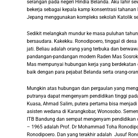
serangan pada negeri Hindia Belanda. Aku lahir
bekerja sebagai kepala kamp konsentrasi tahanan 
Jepang menggunakan kompleks sekolah Katolik se
Sedikit melangkah mundur ke masa puluhan tahun
bersaudara. Kakekku. Ronodipoero, tinggal di desa
jati. Beliau adalah orang yang terbuka dan berwa
pandangan-pandangan modern Raden Mas Sosrokart
Mas mempunyai hubungan kerja yang berdekata
baik dengan para pejabat Belanda serta orang-ora
Mungkin atas hubungan dan pergaulan yang menge
putranya dapat mengenyam pendidikan tinggi pad
Kuasa, Ahmad Salim, putera pertama bisa menjad
asisten wedana di Karangkobar, Wonosobo. Sementa
ITB Bandung dan sempat mengenyam pendidikan di 
– 1965 adalah Prof. Dr Mohammad Toha Ronodipoer
Ronodipoero. Dan yang terakhir adalah Jusuf Ron