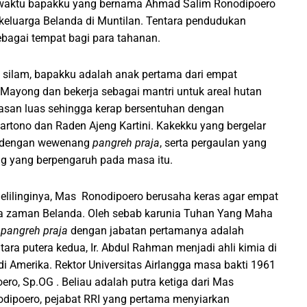
 sewaktu bapakku yang bernama Ahmad Salim Ronodipoero
keluarga Belanda di Muntilan. Tentara pendudukan
bagai tempat bagi para tahanan.
 silam, bapakku adalah anak pertama dari empat
 Mayong dan bekerja sebagai mantri untuk areal hutan
wasan luas sehingga kerap bersentuhan dengan
ono dan Raden Ajeng Kartini. Kakekku yang bergelar
n dengan wewenang
pangreh praja
, serta pergaulan yang
ng yang berpengaruh pada masa itu.
lilinginya, Mas Ronodipoero berusaha keras agar empat
a zaman Belanda. Oleh sebab karunia Tuhan Yang Maha
i
pangreh praja
dengan jabatan pertamanya adalah
ra putera kedua, Ir. Abdul Rahman menjadi ahli kimia di
Amerika. Rektor Universitas Airlangga masa bakti 1961
o, Sp.OG . Beliau adalah putra ketiga dari Mas
odipoero, pejabat RRI yang pertama menyiarkan