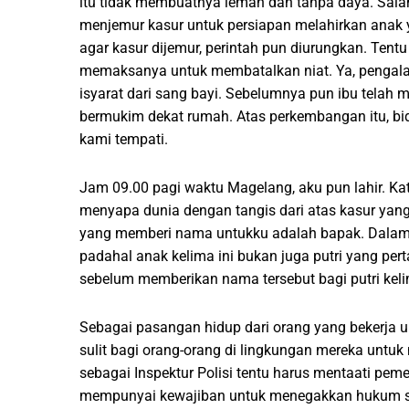
itu tidak membuatnya lemah dan tanpa daya. Sala
menjemur kasur untuk persiapan melahirkan anak 
agar kasur dijemur, perintah pun diurungkan. Tent
memaksanya untuk membatalkan niat. Ya, pengal
isyarat dari sang bayi. Sebelumnya pun ibu telah
bermukim dekat rumah. Atas perkembangan itu, bi
kami tempati.
Jam 09.00 pagi waktu Magelang, aku pun lahir. Ka
menyapa dunia dengan tangis dari atas kasur yang
yang memberi nama untukku adalah bapak. Dalam b
padahal anak kelima ini bukan juga putri yang per
sebelum memberikan nama tersebut bagi putri kel
Sebagai pasangan hidup dari orang yang bekerja u
sulit bagi orang-orang di lingkungan mereka untu
sebagai Inspektur Polisi tentu harus mentaati pe
mempunyai kewajiban untuk menegakkan hukum sip