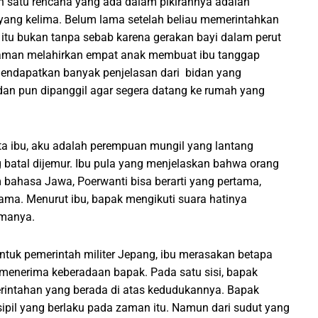
h satu rencana yang ada dalam pikirannya adalah
yang kelima. Belum lama setelah beliau memerintahkan
u itu bukan tanpa sebab karena gerakan bayi dalam perut
aman melahirkan empat anak membuat ibu tanggap
 mendapatkan banyak penjelasan dari bidan yang
dan pun dipanggil agar segera datang ke rumah yang
ta ibu, aku adalah perempuan mungil yang lantang
 batal dijemur. Ibu pula yang menjelaskan bahwa orang
ahasa Jawa, Poerwanti bisa berarti yang pertama,
tama. Menurut ibu, bapak mengikuti suara hatinya
imanya.
ntuk pemerintah militer Jepang, ibu merasakan betapa
k menerima keberadaan bapak. Pada satu sisi, bapak
merintahan yang berada di atas kedudukannya. Bapak
il yang berlaku pada zaman itu. Namun dari sudut yang