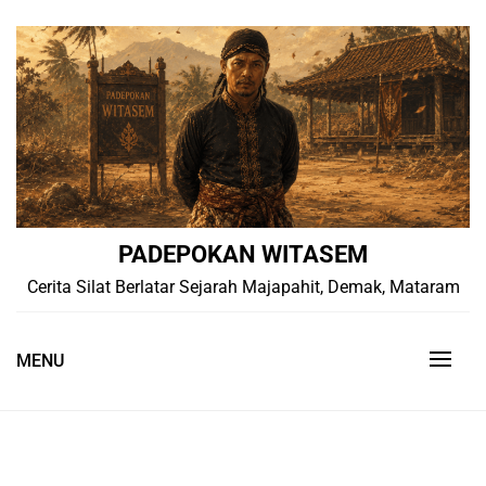
Skip
to
content
PADEPOKAN WITASEM
Cerita Silat Berlatar Sejarah Majapahit, Demak, Mataram
MENU