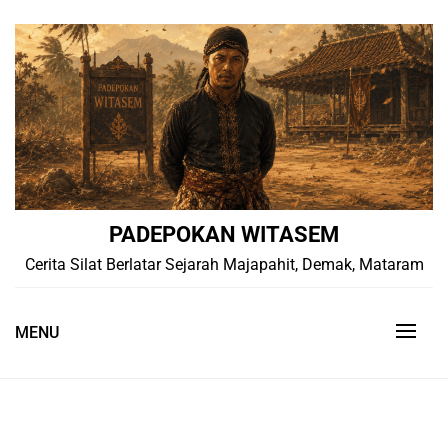
Skip
to
content
PADEPOKAN WITASEM
Cerita Silat Berlatar Sejarah Majapahit, Demak, Mataram
MENU