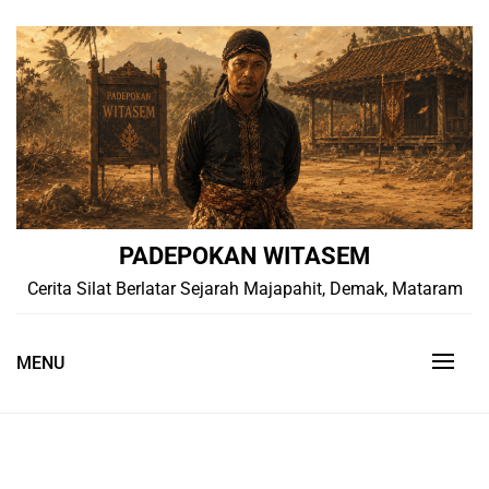
Skip
to
content
PADEPOKAN WITASEM
Cerita Silat Berlatar Sejarah Majapahit, Demak, Mataram
MENU