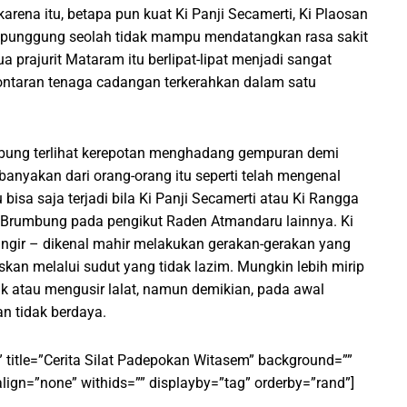
na itu, betapa pun kuat Ki Panji Secamerti, Ki Plaosan
 punggung seolah tidak mampu mendatangkan rasa sakit
 prajurit Mataram itu berlipat-lipat menjadi sangat
lontaran tenaga cadangan terkerahkan dalam satu
mbung terlihat kerepotan menghadang gempuran demi
nyakan dari orang-orang itu seperti telah mengenal
bisa saja terjadi bila Ki Panji Secamerti atau Ki Rangga
rumbung pada pengikut Raden Atmandaru lainnya. Ki
gir – dikenal mahir melakukan gerakan-gerakan yang
kan melalui sudut yang tidak lazim. Mungkin lebih mirip
 atau mengusir lalat, namun demikian, pada awal
n tidak berdaya.
” title=”Cerita Silat Padepokan Witasem” background=””
align=”none” withids=”” displayby=”tag” orderby=”rand”]