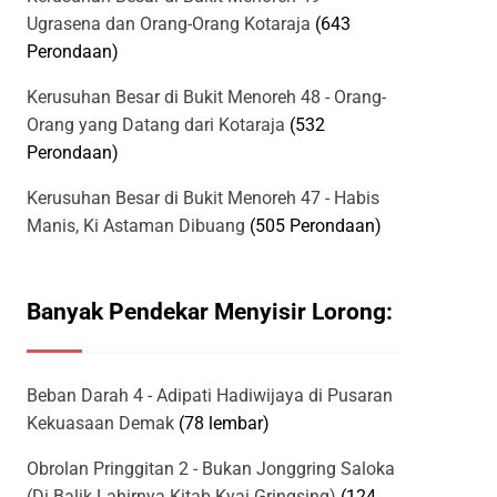
Ugrasena dan Orang-Orang Kotaraja
(643
Perondaan)
Kerusuhan Besar di Bukit Menoreh 48 - Orang-
Orang yang Datang dari Kotaraja
(532
Perondaan)
Kerusuhan Besar di Bukit Menoreh 47 - Habis
nggi pohon kelapa. Kini Semambung telah menyelam jauh di bawah 
Manis, Ki Astaman Dibuang
(505 Perondaan)
i itu tertangkap oleh penglihatannya.

Banyak Pendekar Menyisir Lorong:
Beban Darah 4 - Adipati Hadiwijaya di Pusaran
Kekuasaan Demak
(78 lembar)
Obrolan Pringgitan 2 - Bukan Jonggring Saloka
(Di Balik Lahirnya Kitab Kyai Gringsing)
(124