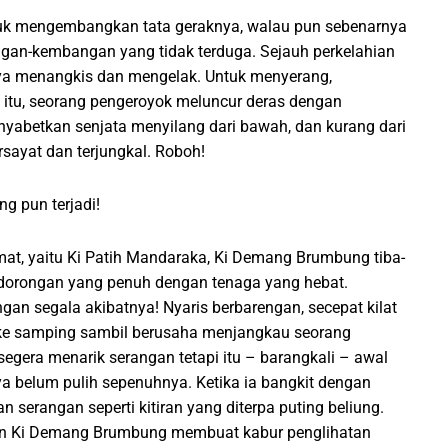
tuk mengembangkan tata geraknya, walau pun sebenarnya
an-kembangan yang tidak terduga. Sejauh perkelahian
ya menangkis dan mengelak. Untuk menyerang,
u itu, seorang pengeroyok meluncur deras dengan
yabetkan senjata menyilang dari bawah, dan kurang dari
ayat dan terjungkal. Roboh!
g pun terjadi!
at, yaitu Ki Patih Mandaraka, Ki Demang Brumbung tiba-
 dorongan yang penuh dengan tenaga yang hebat.
 segala akibatnya! Nyaris berbarengan, secepat kilat
e samping sambil berusaha menjangkau seorang
egera menarik serangan tetapi itu – barangkali – awal
 belum pulih sepenuhnya. Ketika ia bangkit dengan
serangan seperti kitiran yang diterpa puting beliung.
kan Ki Demang Brumbung membuat kabur penglihatan