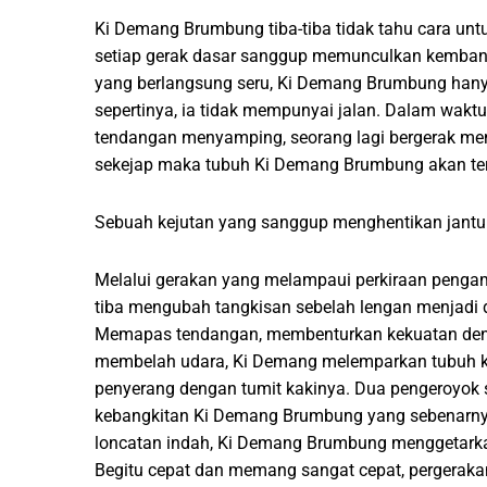
Ki Demang Brumbung tiba-tiba tidak tahu cara un
setiap gerak dasar sanggup memunculkan kembang
yang berlangsung seru, Ki Demang Brumbung han
sepertinya, ia tidak mempunyai jalan. Dalam wakt
tendangan menyamping, seorang lagi bergerak men
sekejap maka tubuh Ki Demang Brumbung akan ters
Sebuah kejutan yang sanggup menghentikan jantun
Melalui gerakan yang melampaui perkiraan pengam
tiba mengubah tangkisan sebelah lengan menjadi
Memapas tendangan, membenturkan kekuatan dengan
membelah udara, Ki Demang melemparkan tubuh k
penyerang dengan tumit kakinya. Dua pengeroyok s
kebangkitan Ki Demang Brumbung yang sebenarnya
loncatan indah, Ki Demang Brumbung menggetarkan 
Begitu cepat dan memang sangat cepat, pergera