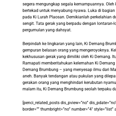
segera mengungkap segala kemampuannya. Oleh kare
bertekad untuk menyabung nyawa. Luka di bagian
pada Ki Lurah Plaosan. Demikianlah perkelahian dua
sengit. Tata gerak yang berpadu dengan lontaran-
pergumulan yang dahsyat.
Berpindah ke lingkaran yang lain, Ki Demang Bru
gempuran belasan orang yang mengeroyoknya. Keba
kekhususan gerak yang dimiliki oleh Ki Demang. Itu 
Ramapati memberitahukan kelemahan Ki Demang B
Demang Brumbung – yang menyesap ilmu dari Man
aneh. Banyak tendangan atau pukulan yang dilepas
gerakan orang yang menghindari kerubutan nyamuk
malam itu, Ki Demang Brumbung seolah terpaku da
[penci_related_posts dis_pview=”no” dis_pdate=”no
border=”” thumbright=”no” number=”4″ style=”list” 