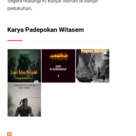
Segera hubungi Ki Banjar Asman di banjar
pedukuhan,
Karya Padepokan Witasem