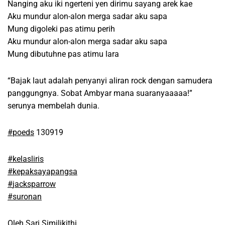
Nanging aku iki ngerteni yen dirimu sayang arek kae
Aku mundur alon-alon merga sadar aku sapa
Mung digoleki pas atimu perih
Aku mundur alon-alon merga sadar aku sapa
Mung dibutuhne pas atimu lara
“Bajak laut adalah penyanyi aliran rock dengan samudera
panggungnya. Sobat Ambyar mana suaranyaaaaa!”
serunya membelah dunia.
#
poeds
130919
#
kelasliris
#
kepaksayapangsa
#
jacksparrow
#
suronan
Oleh Sari Similikithi