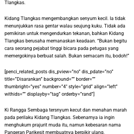
Tlangkas.
Kidang Tlangkas mengembangkan senyum kecil. Ia tidak
menunjukkan rasa gentar walau seujung kuku. Tidak ada
pemikiran untuk mengendurkan tekanan, bahkan Kidang
Tlangkas berusaha memanaskan keadaan. “Bukan begitu
cara seorang pejabat tinggi bicara pada petugas yang
memergokinya berbuat salah. Bukan semacam itu, bodoh!”
[penci_related_posts dis_pview=”no” dis_pdate=”no”
title=”Disarankan” background=”” border=””
thumbright=”yes” number=”4″ style=”grid” align=”left”
withids=”” displayby=”tag” orderby=”rand”]
Ki Rangga Sembaga tersnyum kecut dan menahan marah
pada perilaku Kidang Tlangkas. Sebenarnya ia ingin
menghukum prajurit muda itu, namun kebesaran nama
Pangeran Parikesit membuatnya berpikir ulang.