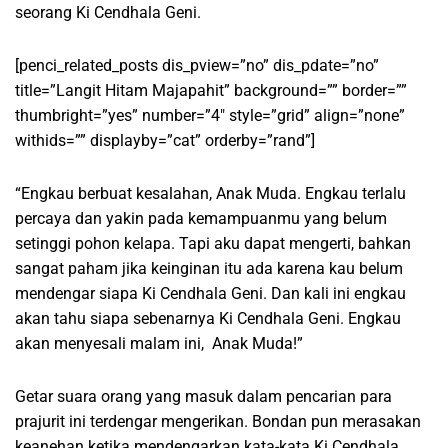
seorang Ki Cendhala Geni.
[penci_related_posts dis_pview=”no” dis_pdate=”no”
title=”Langit Hitam Majapahit” background=”” border=””
thumbright=”yes” number=”4″ style=”grid” align=”none”
withids=”” displayby=”cat” orderby=”rand”]
“Engkau berbuat kesalahan, Anak Muda. Engkau terlalu
percaya dan yakin pada kemampuanmu yang belum
setinggi pohon kelapa. Tapi aku dapat mengerti, bahkan
sangat paham jika keinginan itu ada karena kau belum
mendengar siapa Ki Cendhala Geni. Dan kali ini engkau
akan tahu siapa sebenarnya Ki Cendhala Geni. Engkau
akan menyesali malam ini, Anak Muda!”
Getar suara orang yang masuk dalam pencarian para
prajurit ini terdengar mengerikan. Bondan pun merasakan
keanehan ketika mendengarkan kata-kata Ki Cendhala