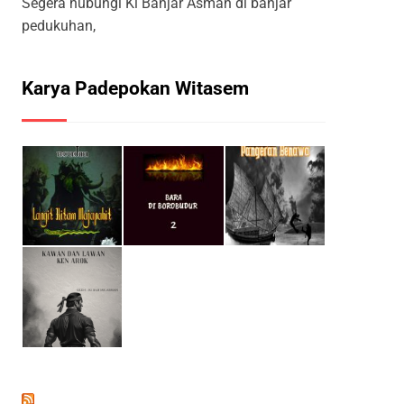
Segera hubungi Ki Banjar Asman di banjar
pedukuhan,
Karya Padepokan Witasem