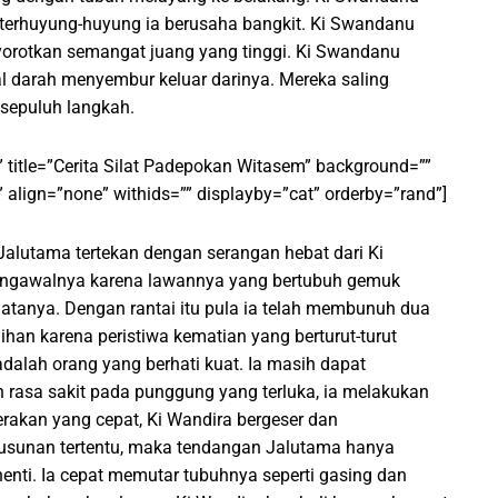
 terhuyung-huyung ia berusaha bangkit. Ki Swandanu
yorotkan semangat juang yang tinggi. Ki Swandanu
l darah menyembur keluar darinya. Mereka saling
 sepuluh langkah.
” title=”Cerita Silat Padepokan Witasem” background=””
 align=”none” withids=”” displayby=”cat” orderby=”rand”]
alutama tertekan dengan serangan hebat dari Ki
ngawalnya karena lawannya yang bertubuh gemuk
atanya. Dengan rantai itu pula ia telah membunuh dua
an karena peristiwa kematian yang berturut-turut
alah orang yang berhati kuat. Ia masih dapat
rasa sakit pada punggung yang terluka, ia melakukan
rakan yang cepat, Ki Wandira bergeser dan
susunan tertentu, maka tendangan Jalutama hanya
enti. Ia cepat memutar tubuhnya seperti gasing dan