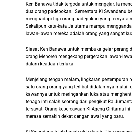
Ken Banawa tidak tergoda untuk mengejar. Ia men
dua orang padepokan. Sementara Ki Swandanu ber
menghadapi tiga orang padepokan yang ternyata
Sekalipun kata-kata Jalutama mampu menggandak
lawan-lawan mereka adalah orang yang sangat kua
Siasat Ken Banawa untuk membuka gelar perang da
orang Menoreh mengekang pergerakan lawan-lawa
dalam keadaan terluka.
Menjelang tengah malam, lingkaran pertempuran 
satu orang-orang yang terlibat didalamnya mulai
kawannya untuk meringankan luka atau menghenti
tenaga inti salah seorang dari pengikut Ra Juman
tersayat. Orang kepercayaan Ki Ageng Giritama in
merasa semakin dekat dengan awal yang baru.
Ki Swandanu telah basah oleh darah. Tiga pengaw