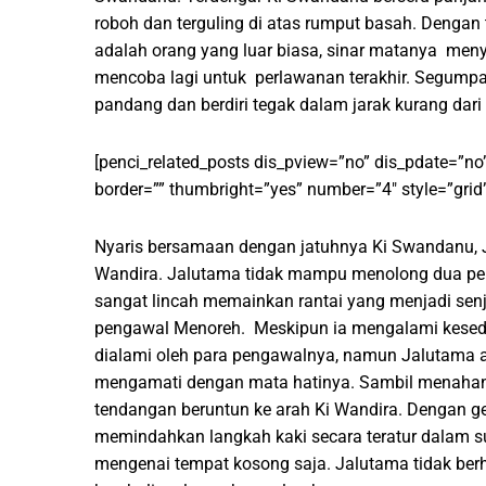
roboh dan terguling di atas rumput basah. Dengan
adalah orang yang luar biasa, sinar matanya men
mencoba lagi untuk perlawanan terakhir. Segumpa
pandang dan berdiri tegak dalam jarak kurang dari
[penci_related_posts dis_pview=”no” dis_pdate=”no
border=”” thumbright=”yes” number=”4″ style=”grid”
Nyaris bersamaan dengan jatuhnya Ki Swandanu, J
Wandira. Jalutama tidak mampu menolong dua pe
sangat lincah memainkan rantai yang menjadi senj
pengawal Menoreh. Meskipun ia mengalami kesedih
dialami oleh para pengawalnya, namun Jalutama ad
mengamati dengan mata hatinya. Sambil menahan 
tendangan beruntun ke arah Ki Wandira. Dengan ge
memindahkan langkah kaki secara teratur dalam 
mengenai tempat kosong saja. Jalutama tidak berh