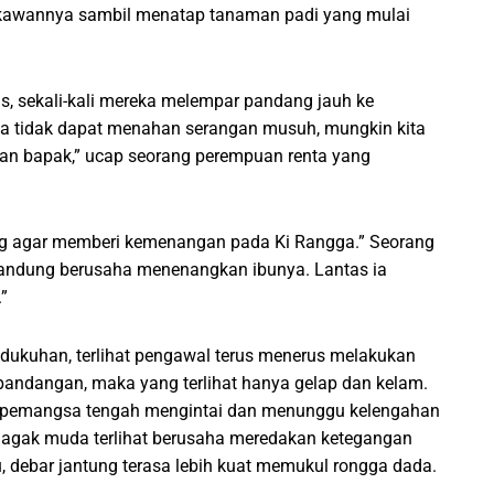
wab kawannya sambil menatap tanaman padi yang mulai
s, sekali-kali mereka melempar pandang jauh ke
ga tidak dapat menahan serangan musuh, mungkin kita
lan bapak,” ucap seorang perempuan renta yang
ng agar memberi kemenangan pada Ki Rangga.” Seorang
andung berusaha menenangkan ibunya. Lantas ia
”
pedukuhan, terlihat pengawal terus menerus melakukan
pandangan, maka yang terlihat hanya gelap dan kelam.
k pemangsa tengah mengintai dan menunggu kelengahan
agak muda terlihat berusaha meredakan ketegangan
, debar jantung terasa lebih kuat memukul rongga dada.