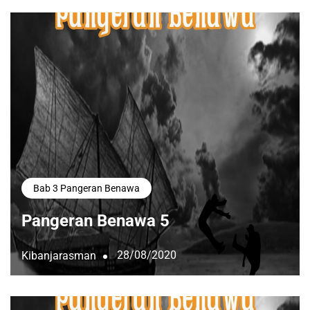
Bab 3 Pangeran Benawa
Pangeran Benawa 5
28/08/2020
Kibanjarasman