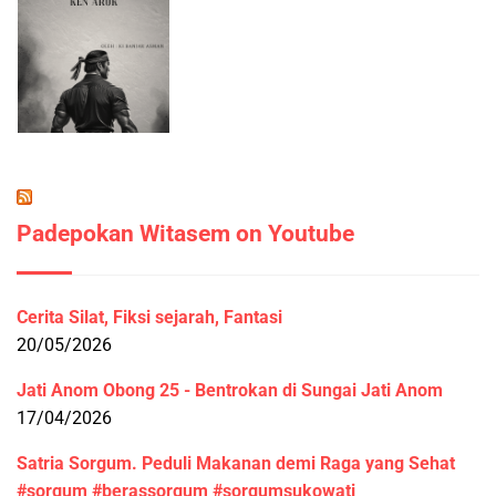
Padepokan Witasem on Youtube
Cerita Silat, Fiksi sejarah, Fantasi
20/05/2026
Jati Anom Obong 25 - Bentrokan di Sungai Jati Anom
17/04/2026
Satria Sorgum. Peduli Makanan demi Raga yang Sehat
#sorgum #berassorgum #sorgumsukowati