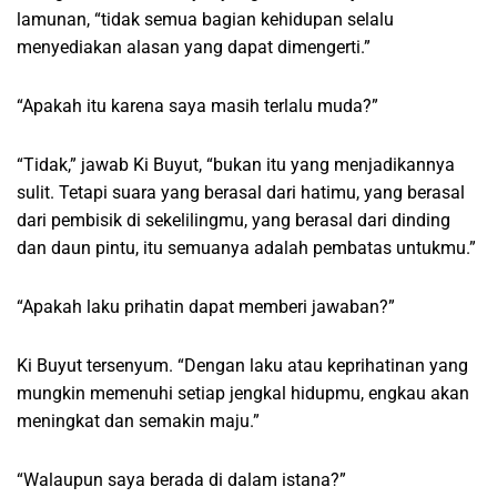
lamunan, “tidak semua bagian kehidupan selalu
menyediakan alasan yang dapat dimengerti.”
“Apakah itu karena saya masih terlalu muda?”
“Tidak,” jawab Ki Buyut, “bukan itu yang menjadikannya
sulit. Tetapi suara yang berasal dari hatimu, yang berasal
dari pembisik di sekelilingmu, yang berasal dari dinding
dan daun pintu, itu semuanya adalah pembatas untukmu.”
“Apakah laku prihatin dapat memberi jawaban?”
Ki Buyut tersenyum. “Dengan laku atau keprihatinan yang
mungkin memenuhi setiap jengkal hidupmu, engkau akan
meningkat dan semakin maju.”
“Walaupun saya berada di dalam istana?”