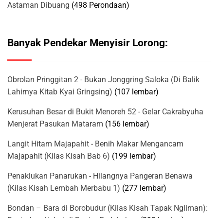
Astaman Dibuang
(498 Perondaan)
Banyak Pendekar Menyisir Lorong:
Obrolan Pringgitan 2 - Bukan Jonggring Saloka (Di Balik
Lahirnya Kitab Kyai Gringsing)
(107 lembar)
Kerusuhan Besar di Bukit Menoreh 52 - Gelar Cakrabyuha
Menjerat Pasukan Mataram
(156 lembar)
Langit Hitam Majapahit - Benih Makar Mengancam
Majapahit (Kilas Kisah Bab 6)
(199 lembar)
Penaklukan Panarukan - Hilangnya Pangeran Benawa
(Kilas Kisah Lembah Merbabu 1)
(277 lembar)
Bondan – Bara di Borobudur (Kilas Kisah Tapak Ngliman):