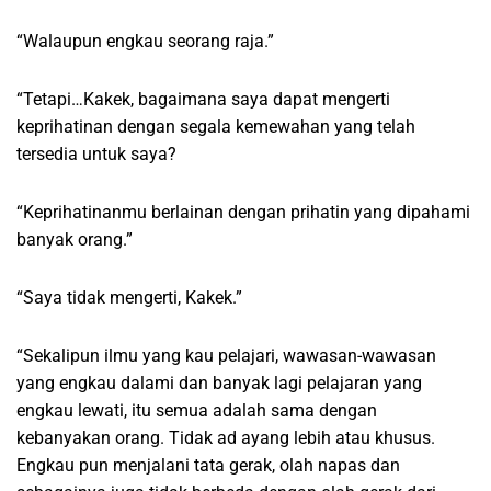
“Walaupun engkau seorang raja.”
“Tetapi…Kakek, bagaimana saya dapat mengerti
keprihatinan dengan segala kemewahan yang telah
tersedia untuk saya?
“Keprihatinanmu berlainan dengan prihatin yang dipahami
banyak orang.”
“Saya tidak mengerti, Kakek.”
“Sekalipun ilmu yang kau pelajari, wawasan-wawasan
yang engkau dalami dan banyak lagi pelajaran yang
engkau lewati, itu semua adalah sama dengan
kebanyakan orang. Tidak ad ayang lebih atau khusus.
Engkau pun menjalani tata gerak, olah napas dan