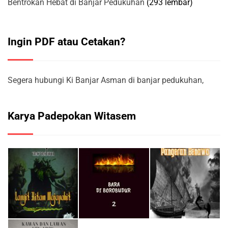
Bentrokan Hebat di Banjar Pedukuhan
(293 lembar)
Ingin PDF atau Cetakan?
Segera hubungi Ki Banjar Asman di banjar pedukuhan,
Karya Padepokan Witasem