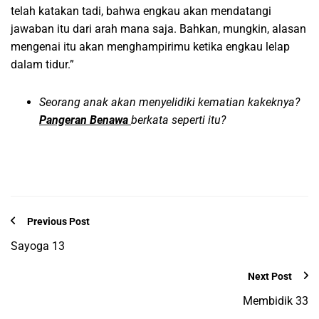
telah katakan tadi, bahwa engkau akan mendatangi
jawaban itu dari arah mana saja. Bahkan, mungkin, alasan
mengenai itu akan menghampirimu ketika engkau lelap
dalam tidur.”
Seorang anak akan menyelidiki kematian kakeknya?
Pangeran Benawa
berkata seperti itu?
Previous Post
Sayoga 13
Next Post
Membidik 33