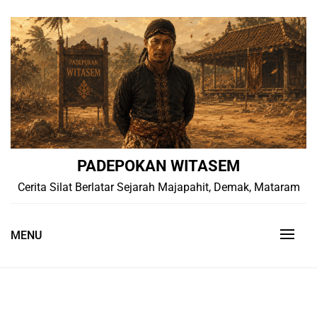
Skip
to
content
PADEPOKAN WITASEM
Cerita Silat Berlatar Sejarah Majapahit, Demak, Mataram
MENU