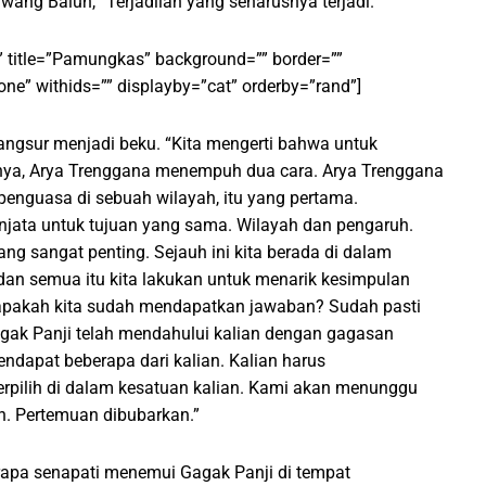
ang Balun, “Terjadilah yang seharusnya terjadi.”
” title=”Pamungkas” background=”” border=””
one” withids=”” displayby=”cat” orderby=”rand”]
gsur menjadi beku. “Kita mengerti bahwa untuk
a, Arya Trenggana menempuh dua cara. Arya Trenggana
nguasa di sebuah wilayah, itu yang pertama.
njata untuk tujuan yang sama. Wilayah dan pengaruh.
ng sangat penting. Sejauh ini kita berada di dalam
, dan semua itu kita lakukan untuk menarik kesimpulan
apakah kita sudah mendapatkan jawaban? Sudah pasti
agak Panji telah mendahului kalian dengan gagasan
dapat beberapa dari kalian. Kalian harus
erpilih di dalam kesatuan kalian. Kami akan menunggu
. Pertemuan dibubarkan.”
rapa senapati menemui Gagak Panji di tempat