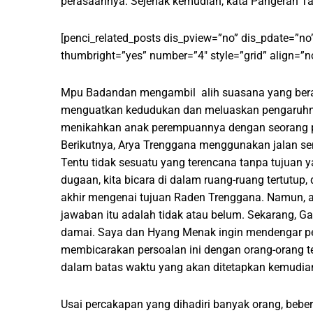
perasaannya. Sejenak kemudian, kata Pangeran Taw
[penci_related_posts dis_pview=”no” dis_pdate=”no
thumbright=”yes” number=”4″ style=”grid” align=”n
Mpu Badandan mengambil alih suasana yang beran
menguatkan kedudukan dan meluaskan pengaruhny
menikahkan anak perempuannya dengan seorang pe
Berikutnya, Arya Trenggana menggunakan jalan se
Tentu tidak sesuatu yang terencana tanpa tujuan ya
dugaan, kita bicara di dalam ruang-ruang tertutup
akhir mengenai tujuan Raden Trenggana. Namun, 
jawaban itu adalah tidak atau belum. Sekarang, G
damai. Saya dan Hyang Menak ingin mendengar pen
membicarakan persoalan ini dengan orang-orang t
dalam batas waktu yang akan ditetapkan kemudian
Usai percakapan yang dihadiri banyak orang, bebe