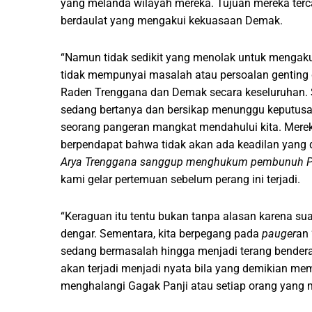
yang melanda wilayah mereka. Tujuan mereka terca
berdaulat yang mengakui kekuasaan Demak.
“Namun tidak sedikit yang menolak untuk mengaku
tidak mempunyai masalah atau persoalan gentin
Raden Trenggana dan Demak secara keseluruhan. 
sedang bertanya dan bersikap menunggu keputus
seorang pangeran mangkat mendahului kita. Merek
berpendapat bahwa tidak akan ada keadilan yang
Arya Trenggana sanggup menghukum pembunuh P
kami gelar pertemuan sebelum perang ini terjadi.
“Keraguan itu tentu bukan tanpa alasan karena su
dengar. Sementara, kita berpegang pada
pauger
an 
sedang bermasalah hingga menjadi terang benderang
akan terjadi menjadi nyata bila yang demikian me
menghalangi Gagak Panji atau setiap orang yang